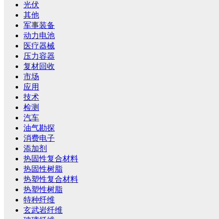
光伏
其他
军事装备
动力电池
医疗器械
压力容器
复材回收
市场
应用
技术
检测
汽车
油气勘探
消费电子
添加剂
热固性复合材料
热固性树脂
热塑性复合材料
热塑性树脂
特种纤维
玄武岩纤维