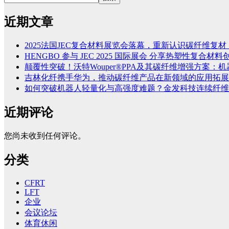
近期文章
2025法国JEC复合材料展览会落幕，重新认识碳纤维复材
HENGBO 参与 JEC 2025 国际展会 分享热塑性复合材
颠覆性突破！沃特Wouper®PPA及其碳纤维增强方案：
吉林化纤携手华为，推动碳纤维产品在新领域的应用拓展
如何突破机器人轻量化与高强度难题？金发科技连续纤维
近期评论
您尚未收到任何评论。
分类
CFRT
LFT
企业
会议论坛
体育休闲