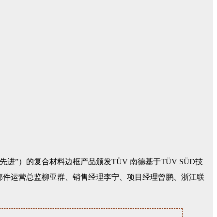
洋先进”）的复合材料边框产品颁发TÜV 南德基于TÜV SÜD技
南德光伏零部件运营总监柳亚群、销售经理李宁、项目经理曾鹏、浙江联