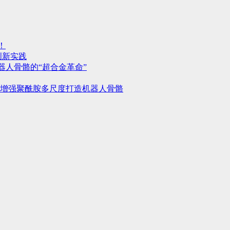
！
料创新实践
机器人骨骼的“超合金革命”
增强聚酰胺多尺度打造机器人骨骼