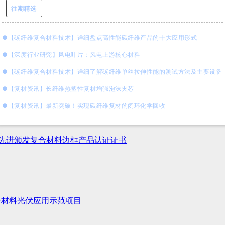
往期精选
●
【碳纤维复合材料技术】详细盘点高性能碳纤维产品的十大应用形式
●
【
深度行业研究
】
风电叶片：风电上游核心材料
●
【碳纤维复合材料技术
】
详细了解碳纤维单丝拉伸性能的测试方法及主要设备
●
【
复材资讯】长纤维热塑性复材增强泡沫夹芯
●
【
复材资讯】
最新突破！实现碳纤维复材的闭环化学回收
洋先进颁发复合材料边框产品认证证书
合材料光伏应用示范项目