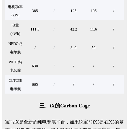
电机功率
385
/
125
105
/
(kW)
电量
111.5
/
42.2
11.6
/
(kWh)
NEDC
纯
/
/
340
50
/
电续航
WLTP
纯
630
/
/
/
/
电续航
CLTC
纯
665
/
/
/
/
电续航
三、iX的Carbon Cage
宝马iX是全新的纯电专属平台，如果说宝马iX3是在X3的基