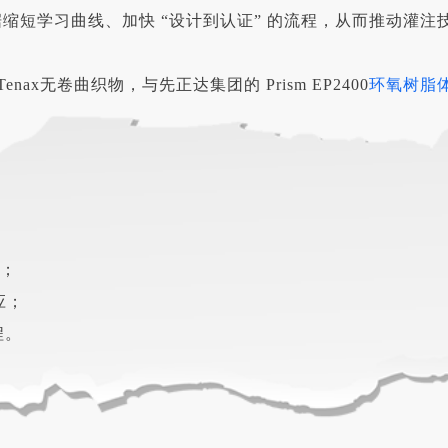
据缩短学习曲线、加快 “设计到认证” 的流程，从而推动灌注
enax无卷曲织物，与先正达集团的 Prism EP2400
环氧树脂
；
件；
应；
程。