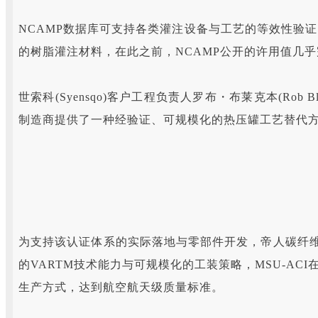
NCAMP数据库可支持各类灌注设备与工艺的等效性验
的树脂灌注材料，在此之前，NCAMP公开的许用值几
世索科(Syensqo)客户工程负责人罗布・布莱克本(Ro
制造商提供了一种经验证、可规模化的热压罐工艺替代方
为支持该认证体系的实际落地与零部件开发，帝人碳纤维与世
的VARTM技术能力与可规模化的工装策略，MSU-A
生产方式，达到航空航天级质量标准。