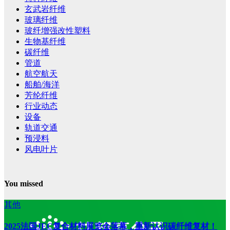
玄武岩纤维
玻璃纤维
玻纤增强改性塑料
生物基纤维
碳纤维
管道
航空航天
船舶/海洋
芳纶纤维
行业动态
设备
轨道交通
预浸料
风电叶片
You missed
其他
2025法国JEC复合材料展览会落幕，重新认识碳纤维复材！