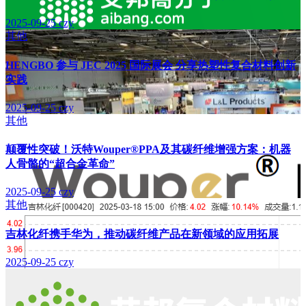
2025-09-25
czy
其他
HENGBO 参与 JEC 2025 国际展会 分享热塑性复合材料创新
实践
2025-09-25
czy
其他
颠覆性突破！沃特Wouper®PPA及其碳纤维增强方案：机器
人骨骼的“超合金革命”
2025-09-25
czy
其他
吉林化纤携手华为，推动碳纤维产品在新领域的应用拓展
2025-09-25
czy