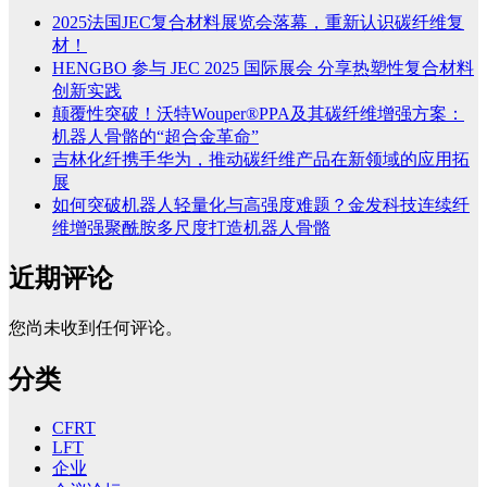
2025法国JEC复合材料展览会落幕，重新认识碳纤维复
材！
HENGBO 参与 JEC 2025 国际展会 分享热塑性复合材料
创新实践
颠覆性突破！沃特Wouper®PPA及其碳纤维增强方案：
机器人骨骼的“超合金革命”
吉林化纤携手华为，推动碳纤维产品在新领域的应用拓
展
如何突破机器人轻量化与高强度难题？金发科技连续纤
维增强聚酰胺多尺度打造机器人骨骼
近期评论
您尚未收到任何评论。
分类
CFRT
LFT
企业