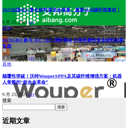
2025法国JEC复合材料展览会落幕，重新认识碳纤维复材！
9 月 25, 2025
czy
其他
HENGBO 参与 JEC 2025 国际展会 分享热塑性复合材料创新
实践
9 月 25, 2025
czy
其他
颠覆性突破！沃特Wouper®PPA及其碳纤维增强方案：机器
人骨骼的“超合金革命”
9 月 25, 2025
czy
搜索
搜索
近期文章