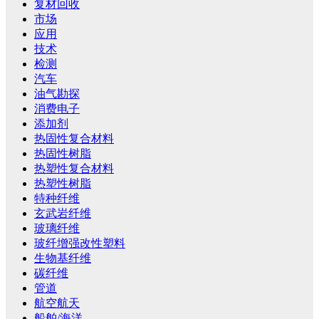
复材回收
市场
应用
技术
检测
汽车
油气勘探
消费电子
添加剂
热固性复合材料
热固性树脂
热塑性复合材料
热塑性树脂
特种纤维
玄武岩纤维
玻璃纤维
玻纤增强改性塑料
生物基纤维
碳纤维
管道
航空航天
船舶/海洋