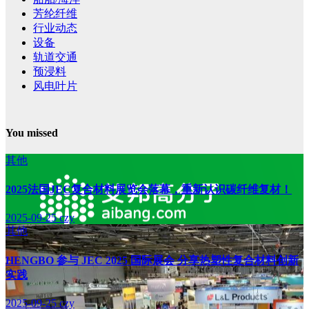
芳纶纤维
行业动态
设备
轨道交通
预浸料
风电叶片
You missed
其他
2025法国JEC复合材料展览会落幕，重新认识碳纤维复材！
2025-09-25
czy
其他
HENGBO 参与 JEC 2025 国际展会 分享热塑性复合材料创新
实践
2025-09-25
czy