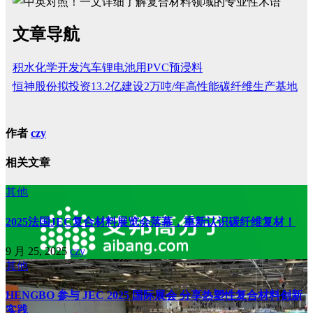
文章导航
积水化学开发汽车锂电池用PVC预浸料
恒神股份拟投资13.2亿建设2万吨/年高性能碳纤维生产基地
作者
czy
相关文章
其他
2025法国JEC复合材料展览会落幕，重新认识碳纤维复材！
9 月 25, 2025
czy
其他
HENGBO 参与 JEC 2025 国际展会 分享热塑性复合材料创新
实践