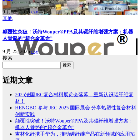
9 月 25, 2025
czy
其他
颠覆性突破！沃特Wouper®PPA及其碳纤维增强方案：机器
人骨骼的“超合金革命”
9 月 25, 2025
czy
搜索
搜索
近期文章
2025法国JEC复合材料展览会落幕，重新认识碳纤维复
材！
HENGBO 参与 JEC 2025 国际展会 分享热塑性复合材料
创新实践
颠覆性突破！沃特Wouper®PPA及其碳纤维增强方案：
机器人骨骼的“超合金革命”
吉林化纤携手华为，推动碳纤维产品在新领域的应用拓