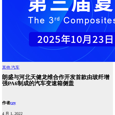
其他
汽车
朗盛与河北天健龙维合作开发首款由玻纤增
强PA6制成的汽车变速箱侧盖
作者
czy
4 月 1, 2022