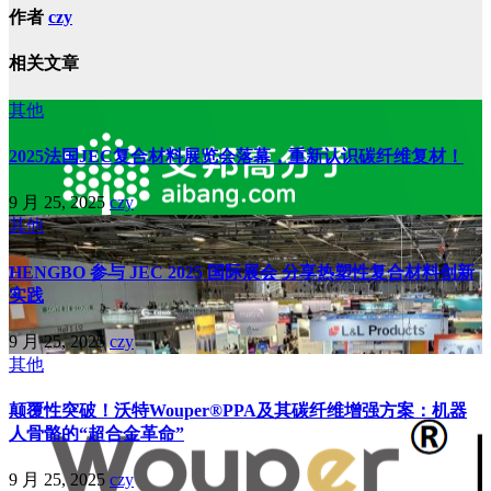
作者
czy
相关文章
其他
2025法国JEC复合材料展览会落幕，重新认识碳纤维复材！
9 月 25, 2025
czy
其他
HENGBO 参与 JEC 2025 国际展会 分享热塑性复合材料创新
实践
9 月 25, 2025
czy
其他
颠覆性突破！沃特Wouper®PPA及其碳纤维增强方案：机器
人骨骼的“超合金革命”
9 月 25, 2025
czy