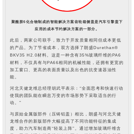
聚酰胺
6
化合物制成的智能解决方案齿轮箱侧盖是汽车引擎盖下
应用的成本节约解决方案的一部分。
此后，两家公司联手，致力于开发质量相同但成本更低
Durethan®
的产品。为了节省成本，双方选择了朗盛
BKV35 H2.0
35%
PA6
材料。这是一种含有
玻璃纤维的
PA66
材料，不仅具有与
相同的机械性能，还拥有更宽的
加工窗口、更高的表面质量以及出色的抗变速器油性
能。
河北天健龙维总经理胡武平表示：“全面思考和快速行动
使我的团队能在瞬息万变的市场形势下采取适当的行
动。”
与原始金属版部件（压铸铝盖）相比，朗盛与河北天健
龙维合作的新版部件大幅提高了不同功能特征的集成
度，助力汽车制造商“轻装上阵”。通过增加玻璃纤维含