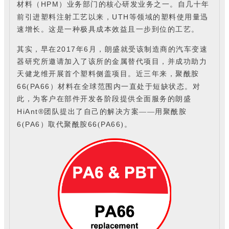
HPM
材料（
）业务部门的核心研发业务之一。自几十年
UTH
前引进塑料注射工艺以来，
等领域的塑料使用量迅
速增长。这是一种极具成本效益且一步到位的工艺。
2017
6
其实，早在
年
月，朗盛就受该制造商的汽车变速
器研究所邀请加入了该所的金属替代项目，并成功助力
天健龙维开展首个塑料侧盖项目。近三年来，聚酰胺
66
PA66
(
）材料在全球范围内一直处于短缺状态。对
此，为客户在部件开发各阶段提供全面服务的朗盛
HiAnt®
团队提出了自己的解决方案——用聚酰胺
6
PA6
66
PA66
(
）取代聚酰胺
(
)。