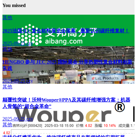
You missed
其他
2025法国JEC复合材料展览会落幕，重新认识碳纤维复材！
2025-09-25
czy
其他
HENGBO 参与 JEC 2025 国际展会 分享热塑性复合材料创新
实践
2025-09-25
czy
其他
颠覆性突破！沃特Wouper®PPA及其碳纤维增强方案：机器
人骨骼的“超合金革命”
2025-09-25
czy
其他