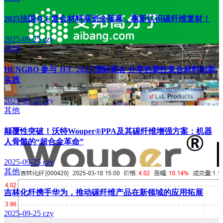
2025法国JEC复合材料展览会落幕，重新认识碳纤维复材！
2025-09-25
czy
其他
HENGBO 参与 JEC 2025 国际展会 分享热塑性复合材料创新
实践
2025-09-25
czy
其他
颠覆性突破！沃特Wouper®PPA及其碳纤维增强方案：机器
人骨骼的“超合金革命”
2025-09-25
czy
其他
吉林化纤携手华为，推动碳纤维产品在新领域的应用拓展
2025-09-25
czy