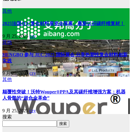
其他
2025法国JEC复合材料展览会落幕，重新认识碳纤维复材！
9 月 25, 2025
czy
其他
HENGBO 参与 JEC 2025 国际展会 分享热塑性复合材料创新
实践
9 月 25, 2025
czy
其他
颠覆性突破！沃特Wouper®PPA及其碳纤维增强方案：机器
人骨骼的“超合金革命”
9 月 25, 2025
czy
搜索
搜索