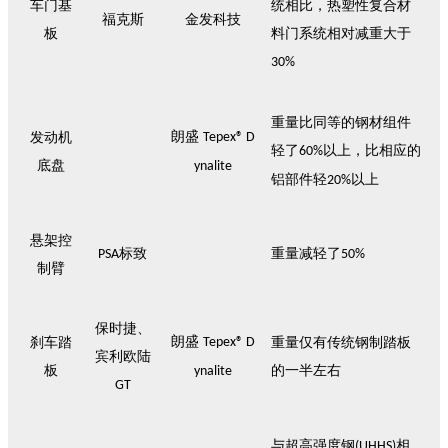
车门基
统相比，热塑性复合材
福克斯
金发科技
板
料门系统相对减重大于
30%
重量比同等的钢材组件
朗盛
发动机
Tepex® D
轻了
以上，比相应的
60%
底盘
ynalite
铝部件轻
以上
20%
悬架控
标致
重量减轻了
PSA
50%
制臂
保时捷
、
朗盛
刹车踏
Tepex® D
重量仅有传统钢制踏板
宾利欧陆
板
的一半左右
ynalite
GT
与超高强度钢
相
(UHHS)