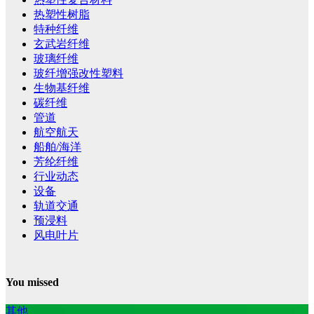
热塑性树脂
特种纤维
玄武岩纤维
玻璃纤维
玻纤增强改性塑料
生物基纤维
碳纤维
管道
航空航天
船舶/海洋
芳纶纤维
行业动态
设备
轨道交通
预浸料
风电叶片
You missed
其他