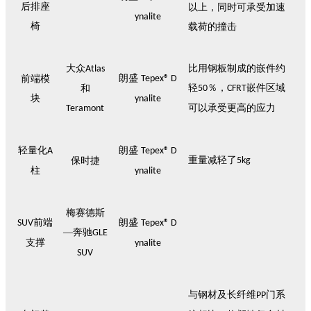
后
排座
以上，同时可承受加速
ynalite
椅
载荷的撞击
大众
比用钢板制成的嵌件约
Atlas
朗盛
前端模
Tepex® D
轻
％，
嵌件区域
和
50
CFRT
块
ynalite
可以承受更高的应力
Teramont
轻量化
朗盛
A
Tepex® D
重量减轻了
保时捷
5kg
柱
ynalite
梅赛德斯
前端
朗盛
SUV
Tepex® D
—奔驰
GLE
支撑
ynalite
SUV
与钢材及长纤维
门系
PP