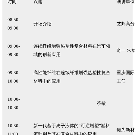
时间
议题
演讲单位
08:50-
开场介绍
艾邦高分
09:00
09:00-
连续纤维增强热塑性复合材料在汽车领
奇一
朱华
09:30
域的创新应用
09:30-
高性能纤维在连续纤维增强热塑性复合
重庆国际
10:00
材料中的应用
主任
10:00-
茶歇
10:30
10:30-
新一代基于离子液体的
“可逆增塑”塑料
诺为新材
11:00
流动剂及其在复合材料中的应用