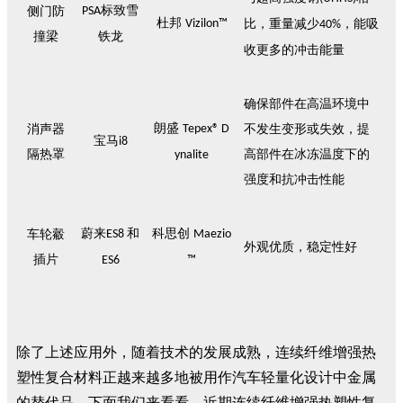
标致雪
侧
门防
PSA
杜邦
Vizilon™
比，重量减少
，能吸
40%
撞梁
铁龙
收更多的冲击能量
确保部件在高温环境中
朗盛
消声
器
Tepex® D
不发生变形或失效，提
宝马
i8
隔热罩
高部件在冰冻温度下的
ynalite
强度和抗冲击性能
蔚来
和
科思创
车轮觳
ES8
Maezio
外观优质，稳定性好
插片
ES6
™
除了上述应用外，随着技术的发展成熟，连续纤维增强热
塑性复合材料正越来越多地被用作汽车轻量化设计中金属
的替代品。下面我们来看看，近期连续纤维增强热塑性复