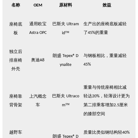
名称
原材料
效益
OEM
通用欧宝
巴斯夫
生产出的座椅底板减轻
座椅底
Ultram
了
的重量
板
Astra OPC
™
45%
id
独立后
朗盛
与钢板相比，重量减轻
Tepex® D
奥迪
排座椅
A8
45%
ynalite
外壳
重量与传统座椅相比减
巴斯夫
轻达
，轻薄设计更为
座椅靠
上汽概念
Ultraco
20%
背骨架
车
™
第二排乘客增加
厘米
m
2.5
的膝部空间
越野车
质量比类似钢结构轻
40%
朗盛
Tepex® D