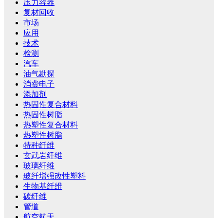
压力容器
复材回收
市场
应用
技术
检测
汽车
油气勘探
消费电子
添加剂
热固性复合材料
热固性树脂
热塑性复合材料
热塑性树脂
特种纤维
玄武岩纤维
玻璃纤维
玻纤增强改性塑料
生物基纤维
碳纤维
管道
航空航天