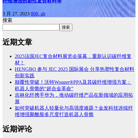
纤维增强热塑性复合材料等
3 月 27, 2023
808, ab
搜索
搜索
近期文章
2025法国JEC复合材料展览会落幕，重新认识碳纤维复
材！
HENGBO 参与 JEC 2025 国际展会 分享热塑性复合材料
创新实践
颠覆性突破！沃特Wouper®PPA及其碳纤维增强方案：
机器人骨骼的“超合金革命”
吉林化纤携手华为，推动碳纤维产品在新领域的应用拓
展
如何突破机器人轻量化与高强度难题？金发科技连续纤
维增强聚酰胺多尺度打造机器人骨骼
近期评论