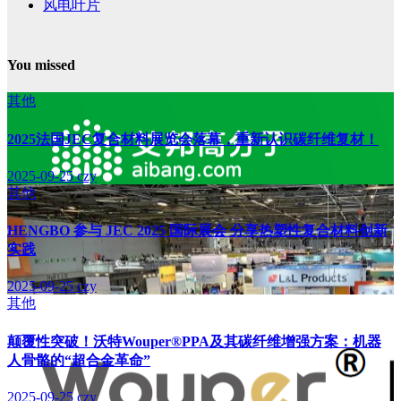
风电叶片
You missed
其他
2025法国JEC复合材料展览会落幕，重新认识碳纤维复材！
2025-09-25
czy
其他
HENGBO 参与 JEC 2025 国际展会 分享热塑性复合材料创新
实践
2025-09-25
czy
其他
颠覆性突破！沃特Wouper®PPA及其碳纤维增强方案：机器
人骨骼的“超合金革命”
2025-09-25
czy