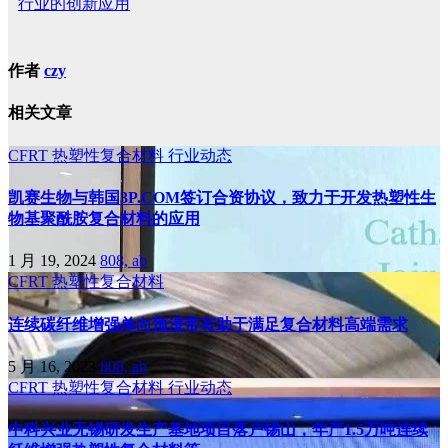
行业的创新应用
作者
czy
相关文章
CFRT
热塑性复合材料
行业动态
凯赛生物与韩国3P.COM签订合资协议，致力于开发热塑性生
物基聚酰胺复合材料的应用
1 月 19, 2024
808, ab
CFRT
热塑性复合材料
连续碳纤维增强单向预浸带有助于满足复合材料高端需求
5 月 16, 2023
808, ab
CFRT
热塑性复合材料
行业动态
中科兴业无锡研发生产基地项目落户锡山，年产1.5万吨连续