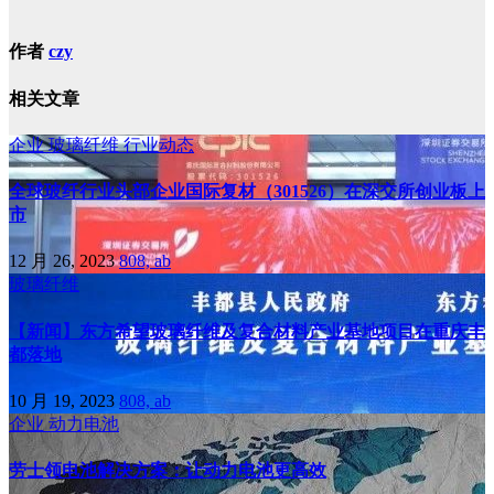
作者
czy
相关文章
企业
玻璃纤维
行业动态
全球玻纤行业头部企业国际复材（301526）在深交所创业板上
市
12 月 26, 2023
808, ab
玻璃纤维
【新闻】东方希望玻璃纤维及复合材料产业基地项目在重庆丰
都落地
10 月 19, 2023
808, ab
企业
动力电池
劳士领电池解决方案：让动力电池更高效