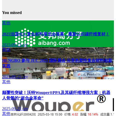
You missed
其他
2025法国JEC复合材料展览会落幕，重新认识碳纤维复材！
2025-09-25
czy
其他
HENGBO 参与 JEC 2025 国际展会 分享热塑性复合材料创新
实践
2025-09-25
czy
其他
颠覆性突破！沃特Wouper®PPA及其碳纤维增强方案：机器
人骨骼的“超合金革命”
2025-09-25
czy
其他