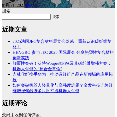
8 月 31, 2023
808, ab
搜索
搜索
近期文章
2025法国JEC复合材料展览会落幕，重新认识碳纤维复
材！
HENGBO 参与 JEC 2025 国际展会 分享热塑性复合材料
创新实践
颠覆性突破！沃特Wouper®PPA及其碳纤维增强方案：
机器人骨骼的“超合金革命”
吉林化纤携手华为，推动碳纤维产品在新领域的应用拓
展
如何突破机器人轻量化与高强度难题？金发科技连续纤
维增强聚酰胺多尺度打造机器人骨骼
近期评论
您尚未收到任何评论。