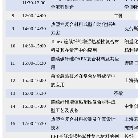
11:30-12:00
全流程制造
学 副
8
12:00-14:00
午餐
热塑性复合材料成型自动化解决
9
14:00-14:30
克劳斯
方案
Tepex 连续纤维增强热塑性复合材
朗盛
10
14:30-15:00
料及其在量产中的应用
杨利
连续碳纤维
/PAEK
复合材料及其应
11
15:00-15:30
聚隆 
用
急冷急热技术在复合材料成型中
12
15:30-16:00
上海骆
的应用
13
16:00-16:30
茶歇
连续纤维增强热塑性复合材料成
14
16:30-17:00
中集创
型工艺及设备
热塑性复合材料检测及仿真设计
上海
15
17:00-17:30
技术
陈秀
LFT长纤增强热塑性复合材料的创
长纤