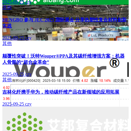
2025-09-25
czy
其他
HENGBO 参与 JEC 2025 国际展会 分享热塑性复合材料创新
实践
2025-09-25
czy
其他
颠覆性突破！沃特Wouper®PPA及其碳纤维增强方案：机器
人骨骼的“超合金革命”
2025-09-25
czy
其他
吉林化纤携手华为，推动碳纤维产品在新领域的应用拓展
2025-09-25
czy