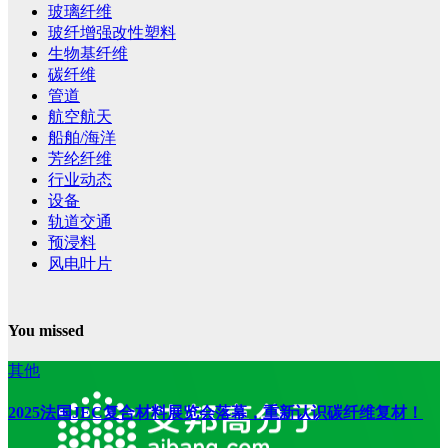
玻璃纤维
玻纤增强改性塑料
生物基纤维
碳纤维
管道
航空航天
船舶/海洋
芳纶纤维
行业动态
设备
轨道交通
预浸料
风电叶片
You missed
其他
2025法国JEC复合材料展览会落幕，重新认识碳纤维复材！