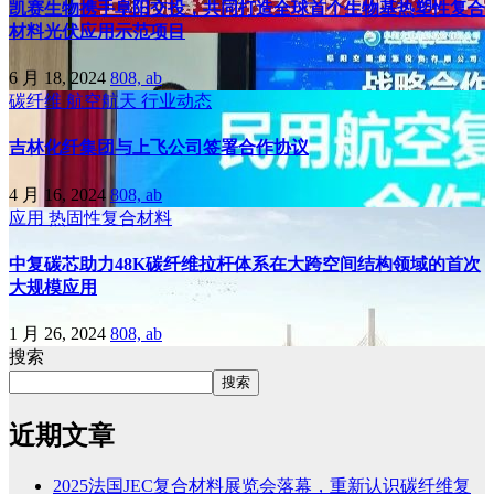
凯赛生物携手阜阳交投，共同打造全球首个生物基热塑性复合
材料光伏应用示范项目
6 月 18, 2024
808, ab
碳纤维
航空航天
行业动态
吉林化纤集团与上飞公司签署合作协议
4 月 16, 2024
808, ab
应用
热固性复合材料
中复碳芯助力48K碳纤维拉杆体系在大跨空间结构领域的首次
大规模应用
1 月 26, 2024
808, ab
搜索
搜索
近期文章
2025法国JEC复合材料展览会落幕，重新认识碳纤维复