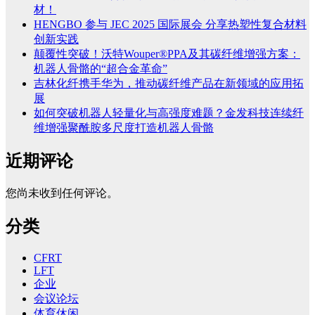
材！
HENGBO 参与 JEC 2025 国际展会 分享热塑性复合材料
创新实践
颠覆性突破！沃特Wouper®PPA及其碳纤维增强方案：
机器人骨骼的“超合金革命”
吉林化纤携手华为，推动碳纤维产品在新领域的应用拓
展
如何突破机器人轻量化与高强度难题？金发科技连续纤
维增强聚酰胺多尺度打造机器人骨骼
近期评论
您尚未收到任何评论。
分类
CFRT
LFT
企业
会议论坛
体育休闲