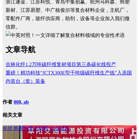
浙江遂金、江苏科悦、青岛中集创赢、杭州马科森、韩塑
新材、江苏易塑、中广核俊尔等复合材料企业，主机厂，
零配件厂商，玻纤供应商，助剂，设备等企业加入我们微
信群。
文章导航
吉林化纤1.2万吨碳纤维复材项目第三条碳化线投产
重磅！精功科技“JCTX300E型千吨级碳纤维生产线”入选国
内首台（套）装备
作者
808, ab
相关文章
光伏
热塑性复合材料
行业动态