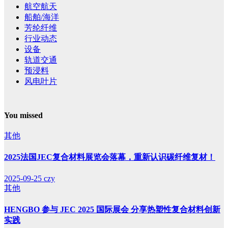
航空航天
船舶/海洋
芳纶纤维
行业动态
设备
轨道交通
预浸料
风电叶片
You missed
其他
2025法国JEC复合材料展览会落幕，重新认识碳纤维复材！
2025-09-25
czy
其他
HENGBO 参与 JEC 2025 国际展会 分享热塑性复合材料创新
实践