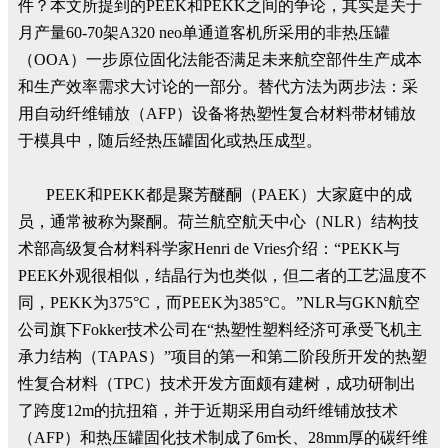
件？本文所提到的PEEK和PEKK之间的争论，其实是关于
月产量60-70架A320 neo单通道客机所采用的非热压罐
（OOA）一步原位固化法能否满足未来航空部件生产成本
和生产效率需求大讨论的一部分。替代方法为两步法：采
用自动纤维铺放（AFP）设备将热塑性复合材料带材铺放
于模具中，随后经热压罐固化或热压成型。
PEEK和PEKK都是聚芳醚酮（PAEK）大家庭中的成
员，通常被称为聚酮。荷兰航空航天中心（NLR）结构技
术部高级复合材料科学家Henri de Vries介绍：“PEKK与
PEEK外观很相似，结晶行为也类似，但二者的工艺温度不
同，PEKK为375°C，而PEEK为385°C。”NLR与GKN航空
公司旗下Fokker技术公司在“热塑性塑料经济可承受飞机主
承力结构（TAPAS）”项目的第一和第二阶段所开发的热塑
性复合材料（TPC）技术开发方面颇有建树，成功研制出
了跨度12m的抗扭箱，并于近期采用自动纤维铺放技术
（AFP）和热压罐固化技术制成了6m长、28mm厚的碳纤维