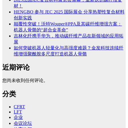
材！
HENGBO 参与 JEC 2025 国际展会 分享热塑性复合材料
创新实践
颠覆性突破！沃特Wouper®PPA及其碳纤维增强方案：
机器人骨骼的“超合金革命”
吉林化纤携手华为，推动碳纤维产品在新领域的应用拓
展
如何突破机器人轻量化与高强度难题？金发科技连续纤
维增强聚酰胺多尺度打造机器人骨骼
近期评论
您尚未收到任何评论。
分类
CFRT
LFT
企业
会议论坛