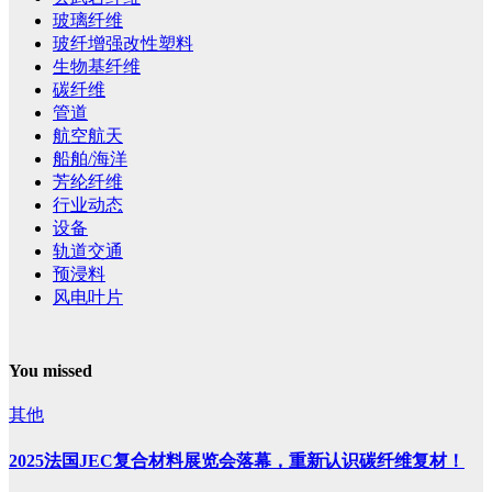
玻璃纤维
玻纤增强改性塑料
生物基纤维
碳纤维
管道
航空航天
船舶/海洋
芳纶纤维
行业动态
设备
轨道交通
预浸料
风电叶片
You missed
其他
2025法国JEC复合材料展览会落幕，重新认识碳纤维复材！