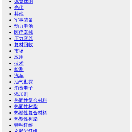
体育休闲
光伏
其他
军事装备
动力电池
医疗器械
压力容器
复材回收
市场
应用
技术
检测
汽车
油气勘探
消费电子
添加剂
热固性复合材料
热固性树脂
热塑性复合材料
热塑性树脂
特种纤维
玄武岩纤维