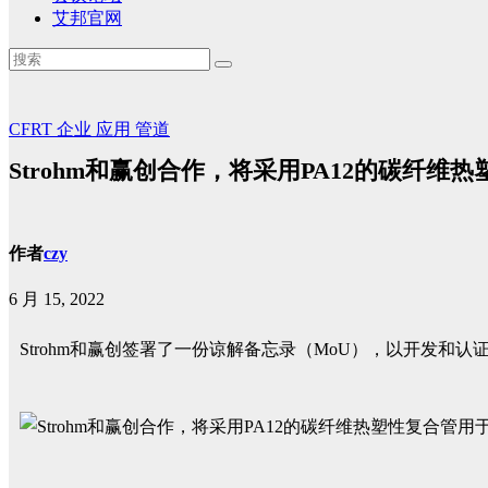
艾邦官网
CFRT
企业
应用
管道
Strohm和赢创合作，将采用PA12的碳纤
作者
czy
6 月 15, 2022
Strohm和赢创签署了一份谅解备忘录（MoU），以开发和