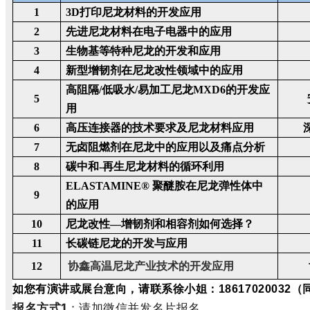
1
3D打印尼龙材料的开发应用
2
先进尼龙材料在电子电器中的应用
3
生物基等特种尼龙的开发和应用
4
新型增韧剂在尼龙改性领域中的应用
高阻隔/低吸水/易加工尼龙MXD6的开发应
5
用
6
高压连接器的技术要求及尼龙材料应用
7
无卤阻燃剂在尼龙中的应用以及痛点分析
8
碳中和-再生尼龙材料的循环利用
ELASTAMINE️® 聚醚胺在尼龙弹性体中
9
的应用
10
尼龙改性—增韧剂和相容剂如何选择？
11
长碳链尼龙的开发与应用
12
协鑫高温尼龙产业技术的开发应用
如您有演讲或展台意向，请联系徐小姐：18617020032（
报名方式1
：请加微信并发名片报名