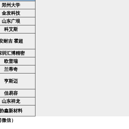
郑州大学
金发科技
山东广垠
科艾斯
安耐吉 霍超
深圳汇博精密
欧普瑞
兰蒂奇
亨斯迈
佳易容
山东祥龙
协鑫新材料
同微信）