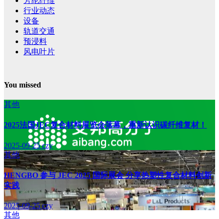
芳纶纤维
行业动态
设备
轨道交通
预浸料
风电叶片
You missed
其他
2025法国JEC复合材料展览会落幕，重新认识碳纤维复材！
2025-09-25
czy
其他
HENGBO 参与 JEC 2025 国际展会 分享热塑性复合材料创新
实践
2025-09-25
czy
其他