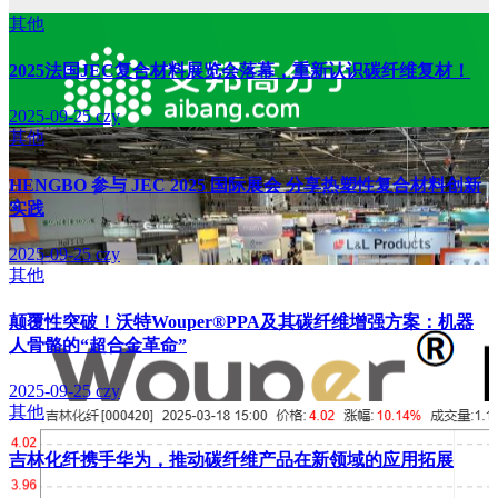
其他
2025法国JEC复合材料展览会落幕，重新认识碳纤维复材！
2025-09-25
czy
其他
HENGBO 参与 JEC 2025 国际展会 分享热塑性复合材料创新
实践
2025-09-25
czy
其他
颠覆性突破！沃特Wouper®PPA及其碳纤维增强方案：机器
人骨骼的“超合金革命”
2025-09-25
czy
其他
吉林化纤携手华为，推动碳纤维产品在新领域的应用拓展