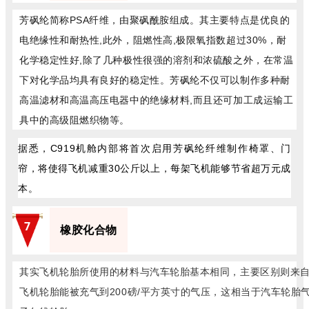
芳砜纶简称PSA纤维，由聚砜酰胺组成。其主要特点是优良的
电绝缘性和耐热性,此外，阻燃性高,极限氧指数超过30%，耐
化学稳定性好,除了几种极性很强的溶剂和浓硫酸之外，在常温
下对化学品均具有良好的稳定性。芳砜纶不仅可以制作多种耐
高温滤材和高温高压电器中的绝缘材料,而且还可加工成运输工
具中的高级阻燃织物等。
据悉，C919机舱内部将首次启用芳砜纶纤维制作椅罩、门
帘，将使得飞机减重30公斤以上，每架飞机能够节省超万元成
本。
7
橡胶化合物
其实飞机轮胎所使用的材料与汽车轮胎基本相同，主要区别则来
飞机轮胎能被充气到200磅/平方英寸的气压，这相当于汽车轮胎气压