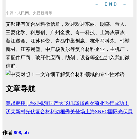
－ ＥＮＤ －
来源：人民网、央视新闻等
艾邦建有复合材料微信群，欢迎欢迎东丽、朗盛、帝人、
三菱化学、科思创、广州金发、奇一科技、上海杰事杰、
浙江遂金、江苏科悦、青岛中集创赢、杭州马科森、韩塑
新材、江苏易塑、中广核俊尔等复合材料企业，主机厂，
零配件厂商，玻纤供应商，助剂，设备等企业加入我们微
信群。
文章导航
翼起翱翔 | 热烈祝贺国产大飞机C919首次商业飞行成功！
沃莱新材光伏复合材料边框秀美登场上海SNEC国际光伏展
作者
808, ab