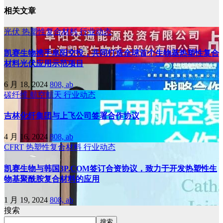
相关文章
光伏
热塑性复合材料
行业动态
凯赛生物携手阜阳交投，共同打造全球首个生物基热塑性复合
材料光伏应用示范项目
6 月 18, 2024
808, ab
碳纤维
航空航天
行业动态
吉林化纤集团与上飞公司签署合作协议
4 月 16, 2024
808, ab
CFRT
热塑性复合材料
行业动态
凯赛生物与韩国3P.COM签订合资协议，致力于开发热塑性生
物基聚酰胺复合材料的应用
1 月 19, 2024
808, ab
搜索
搜索