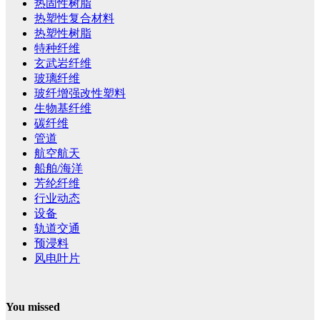
热固性树脂
热塑性复合材料
热塑性树脂
特种纤维
玄武岩纤维
玻璃纤维
玻纤增强改性塑料
生物基纤维
碳纤维
管道
航空航天
船舶/海洋
芳纶纤维
行业动态
设备
轨道交通
预浸料
风电叶片
You missed