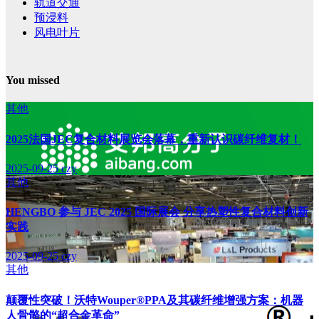
轨道交通
预浸料
风电叶片
You missed
其他
2025法国JEC复合材料展览会落幕，重新认识碳纤维复材！
2025-09-25
czy
其他
HENGBO 参与 JEC 2025 国际展会 分享热塑性复合材料创新
实践
2025-09-25
czy
其他
颠覆性突破！沃特Wouper®PPA及其碳纤维增强方案：机器
人骨骼的“超合金革命”