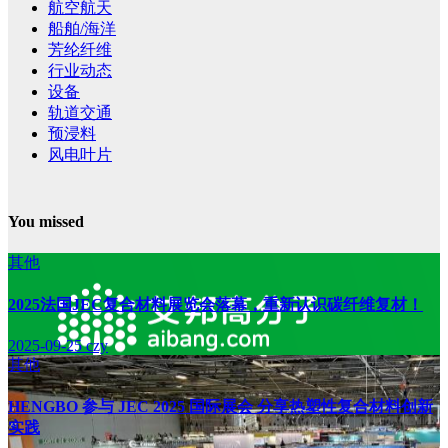
航空航天
船舶/海洋
芳纶纤维
行业动态
设备
轨道交通
预浸料
风电叶片
You missed
其他
2025法国JEC复合材料展览会落幕，重新认识碳纤维复材！
2025-09-25
czy
其他
HENGBO 参与 JEC 2025 国际展会 分享热塑性复合材料创新
实践