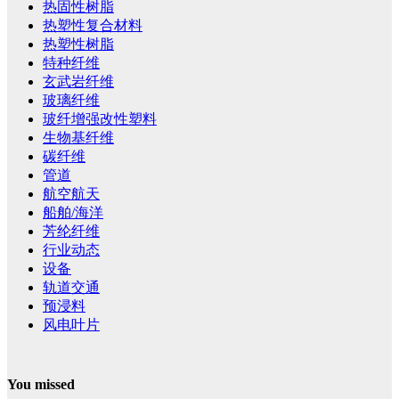
热固性树脂
热塑性复合材料
热塑性树脂
特种纤维
玄武岩纤维
玻璃纤维
玻纤增强改性塑料
生物基纤维
碳纤维
管道
航空航天
船舶/海洋
芳纶纤维
行业动态
设备
轨道交通
预浸料
风电叶片
You missed