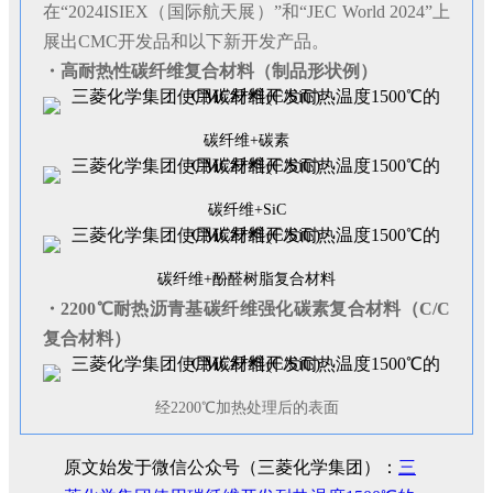
在“2024ISIEX（国际航天展）”和“JEC World 2024”上
展出CMC开发品和以下新开发产品。
・高耐热性碳纤维复合材料（制品形状例）
碳纤维+碳素
碳纤维+SiC
碳纤维+酚醛树脂复合材料
・2200℃耐热沥青基碳纤维强化碳素复合材料（C/C
复合材料）
经2200℃加热处理后的表面
原文始发于微信公众号（三菱化学集团）：
三