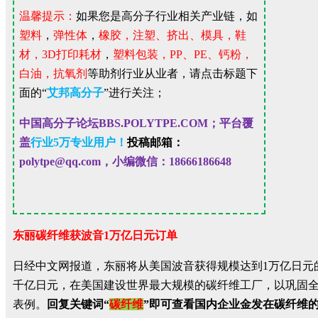
温馨提示：
如果您是高分子行业相关产业链，如
塑料
，
弹性体
，
橡胶，注塑、挤出、模具，鞋
材，
3D
打印耗材
，
塑料包装，
PP
、
PE
、钙粉，
白油，抗氧剂
等助剂行业从业者，请点击标题下
面的“
艾邦高分子
”
进行关注；
中国高分子论坛
BBS.POLYTPE.COM；
平台覆
盖
行业
5
万专业用户！
投稿邮箱：
polytpe@qq.com，小编微信：18666186648
东丽碳纤维获波音1万亿日元订单
日经中文网报道，东丽将从美国波音获得规模达到1万亿日元的
千亿日元，在美国建设世界最大规模的碳纤维工厂，以巩固
表例。
回复关键词“
碳纤维
”即可查看国内企业金发在碳纤维