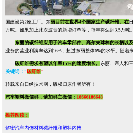
国建设第2座工厂。东
丽目前在世界4个国家生产碳纤维。在
万吨。如果加上此次波音的新增订单等，每年将达到3.5万
东丽的碳纤维应用于汽车零部件、高尔夫球棒的长柄以
业务的营业利润率达到16%，超过东丽整体6%的水平。随着来
碳纤维需求有望以年率15%的速度增长。
东丽、帝人和
关键词
：“
碳纤维
”
转载来自日经技术网，版权归原作者所有！
汽车塑料微信群，请加群主微信：
18666186648
推荐阅读：
解密汽车内饰材料碳纤维和塑料内饰