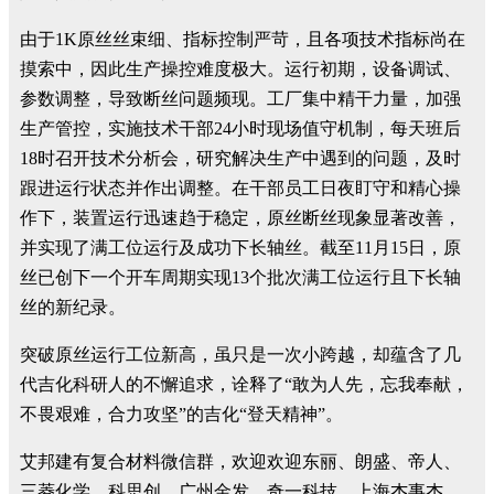
由于1K原丝丝束细、指标控制严苛，且各项技术指标尚在
摸索中，因此生产操控难度极大。运行初期，设备调试、
参数调整，导致断丝问题频现。工厂集中精干力量，加强
生产管控，实施技术干部24小时现场值守机制，每天班后
18时召开技术分析会，研究解决生产中遇到的问题，及时
跟进运行状态并作出调整。在干部员工日夜盯守和精心操
作下，装置运行迅速趋于稳定，原丝断丝现象显著改善，
并实现了满工位运行及成功下长轴丝。截至11月15日，原
丝已创下一个开车周期实现13个批次满工位运行且下长轴
丝的新纪录。
突破原丝运行工位新高，虽只是一次小跨越，却蕴含了几
代吉化科研人的不懈追求，诠释了“敢为人先，忘我奉献，
不畏艰难，合力攻坚”的吉化“登天精神”。
艾邦建有复合材料微信群，欢迎欢迎东丽、朗盛、帝人、
三菱化学、科思创、广州金发、奇一科技、上海杰事杰、