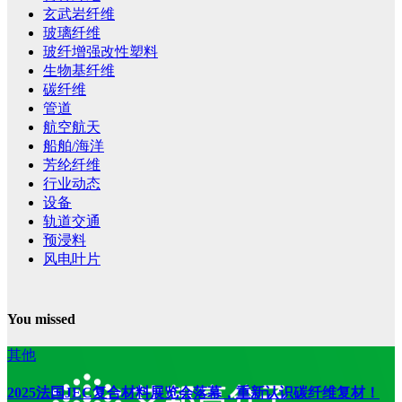
玄武岩纤维
玻璃纤维
玻纤增强改性塑料
生物基纤维
碳纤维
管道
航空航天
船舶/海洋
芳纶纤维
行业动态
设备
轨道交通
预浸料
风电叶片
You missed
其他
2025法国JEC复合材料展览会落幕，重新认识碳纤维复材！