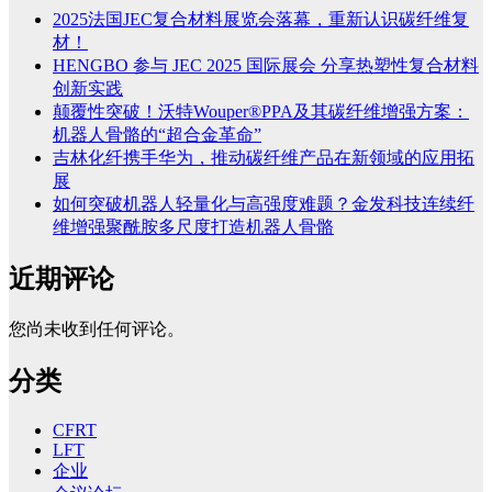
2025法国JEC复合材料展览会落幕，重新认识碳纤维复
材！
HENGBO 参与 JEC 2025 国际展会 分享热塑性复合材料
创新实践
颠覆性突破！沃特Wouper®PPA及其碳纤维增强方案：
机器人骨骼的“超合金革命”
吉林化纤携手华为，推动碳纤维产品在新领域的应用拓
展
如何突破机器人轻量化与高强度难题？金发科技连续纤
维增强聚酰胺多尺度打造机器人骨骼
近期评论
您尚未收到任何评论。
分类
CFRT
LFT
企业