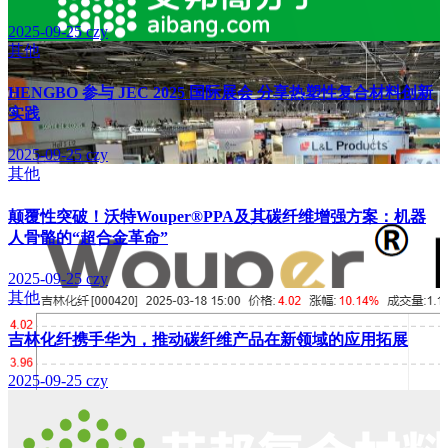
2025-09-25
czy
其他
HENGBO 参与 JEC 2025 国际展会 分享热塑性复合材料创新
实践
2025-09-25
czy
其他
颠覆性突破！沃特Wouper®PPA及其碳纤维增强方案：机器
人骨骼的“超合金革命”
2025-09-25
czy
其他
吉林化纤携手华为，推动碳纤维产品在新领域的应用拓展
2025-09-25
czy