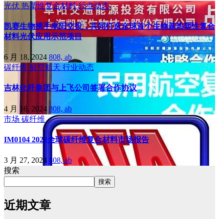
光伏
热塑性复合材料
行业动态
凯赛生物携手阜阳交投，共同打造全球首个生物基热塑性复合
材料光伏应用示范项目
6 月 18, 2024
808, ab
碳纤维
航空航天
行业动态
吉林化纤集团与上飞公司签署合作协议
4 月 16, 2024
808, ab
市场
碳纤维
IM0104 2023全球碳纤维复合材料市场报告
3 月 27, 2024
808, ab
搜索
搜索
近期文章