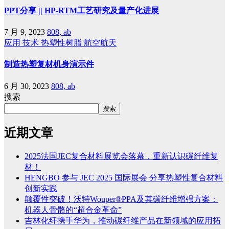
PPT分享 || HP-RTM工艺研究及量产化进展
7 月 9, 2023
808, ab
应用
技术
热塑性树脂
航空航天
制造热塑复材机身演示件
6 月 30, 2023
808, ab
搜索
搜索
近期文章
2025法国JEC复合材料展览会落幕，重新认识碳纤维复
材！
HENGBO 参与 JEC 2025 国际展会 分享热塑性复合材料
创新实践
颠覆性突破！沃特Wouper®PPA及其碳纤维增强方案：
机器人骨骼的“超合金革命”
吉林化纤携手华为，推动碳纤维产品在新领域的应用拓