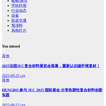
船舶/海洋
芳纶纤维
行业动态
设备
轨道交通
预浸料
风电叶片
You missed
其他
2025法国JEC复合材料展览会落幕，重新认识碳纤维复材！
2025-09-25
czy
其他
HENGBO 参与 JEC 2025 国际展会 分享热塑性复合材料创新
实践
2025-09-25
czy