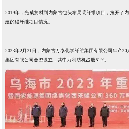
2019年，光威复材到内蒙古包头布局碳纤维项目，拉开
建的碳纤维项目情况。
2023年2月21日，内蒙古万泰化学纤维集团有限公司年产
集团有限公司合资设立，其中万利纺机占股51%。