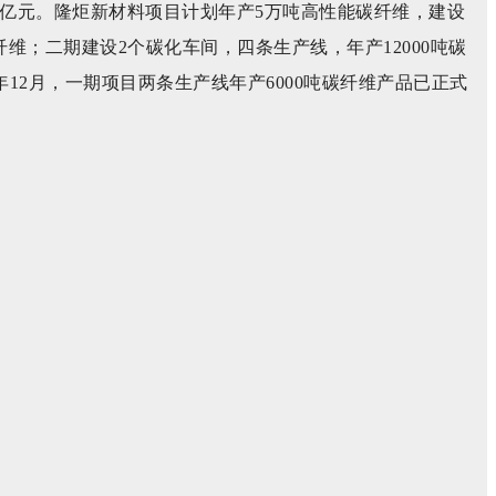
60亿元。隆炬新材料项目计划年产5万吨高性能碳纤维，建设
纤维；二期建设2个碳化车间，四条生产线，年产12000吨碳
年12月，一期项目两条生产线年产6000吨碳纤维产品已正式