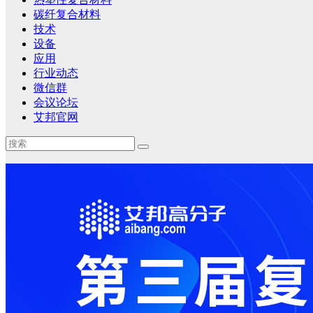
碳纤复合材料
技术
设备
应用
行业动态
微信群
会议论坛
艾邦官网