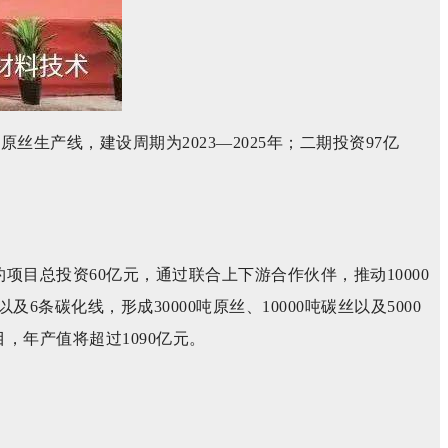
原丝生产线，建设周期为2023—2025年；二期投资97亿
项目总投资60亿元，通过联合上下游合作伙伴，推动10000
条碳化线，形成30000吨原丝、10000吨碳丝以及5000
，年产值将超过1090亿元。