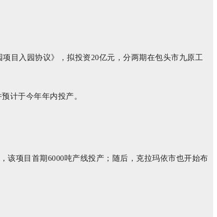
园项目入园协议》，拟投资20亿元，分两期在包头市九原工
，并预计于今年年内投产。
月，该项目首期6000吨产线投产；随后，克拉玛依市也开始布