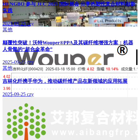
HENGBO 参与 JEC 2025 国际展会 分享热塑性复合材料创新
实践
2025-09-25
czy
其他
颠覆性突破！沃特Wouper®PPA及其碳纤维增强方案：机器
人骨骼的“超合金革命”
2025-09-25
czy
其他
吉林化纤携手华为，推动碳纤维产品在新领域的应用拓展
2025-09-25
czy