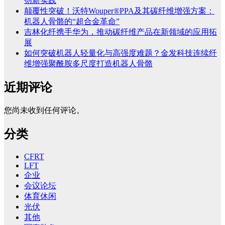
创新实践
颠覆性突破！沃特Wouper®PPA及其碳纤维增强方案：
机器人骨骼的“超合金革命”
吉林化纤携手华为，推动碳纤维产品在新领域的应用拓
展
如何突破机器人轻量化与高强度难题？金发科技连续纤
维增强聚酰胺多尺度打造机器人骨骼
近期评论
您尚未收到任何评论。
分类
CFRT
LFT
企业
会议论坛
体育休闲
光伏
其他