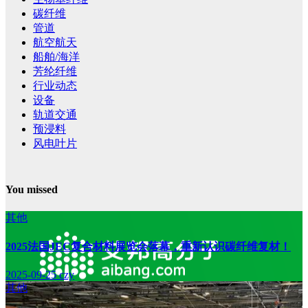
碳纤维
管道
航空航天
船舶/海洋
芳纶纤维
行业动态
设备
轨道交通
预浸料
风电叶片
You missed
其他
2025法国JEC复合材料展览会落幕，重新认识碳纤维复材！
2025-09-25
czy
其他