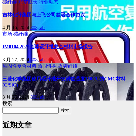
碳纤维
航空航天
行业动态
吉林化纤集团与上飞公司签署合作协议
4 月 16, 2024
808, ab
市场
碳纤维
IM0104 2023全球碳纤维复合材料市场报告
3 月 27, 2024
808, ab
热固性复合材料
热固性树脂
碳纤维
三菱化学集团使用碳纤维开发耐热温度1500℃的CMC材料
(C/SiC)
3 月 25, 2024
808, ab
搜索
搜索
近期文章