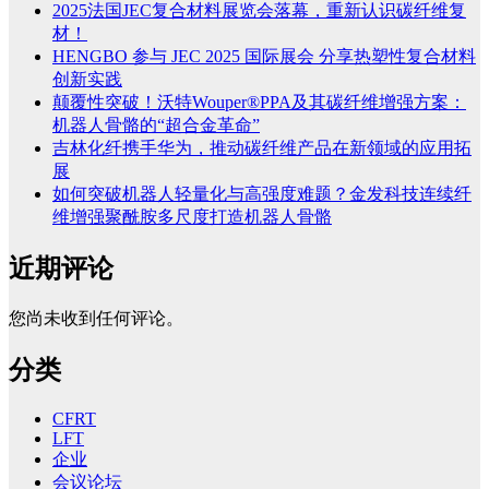
2025法国JEC复合材料展览会落幕，重新认识碳纤维复
材！
HENGBO 参与 JEC 2025 国际展会 分享热塑性复合材料
创新实践
颠覆性突破！沃特Wouper®PPA及其碳纤维增强方案：
机器人骨骼的“超合金革命”
吉林化纤携手华为，推动碳纤维产品在新领域的应用拓
展
如何突破机器人轻量化与高强度难题？金发科技连续纤
维增强聚酰胺多尺度打造机器人骨骼
近期评论
您尚未收到任何评论。
分类
CFRT
LFT
企业
会议论坛