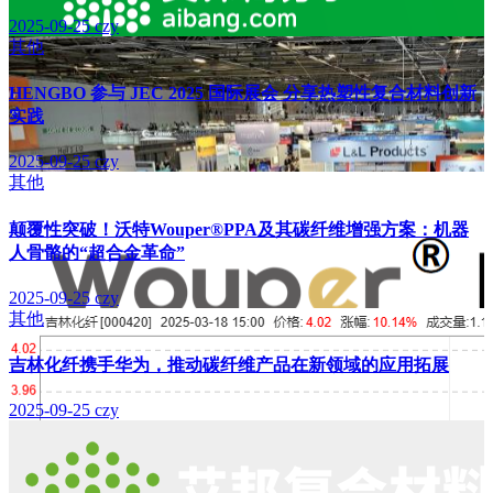
2025-09-25
czy
其他
HENGBO 参与 JEC 2025 国际展会 分享热塑性复合材料创新
实践
2025-09-25
czy
其他
颠覆性突破！沃特Wouper®PPA及其碳纤维增强方案：机器
人骨骼的“超合金革命”
2025-09-25
czy
其他
吉林化纤携手华为，推动碳纤维产品在新领域的应用拓展
2025-09-25
czy