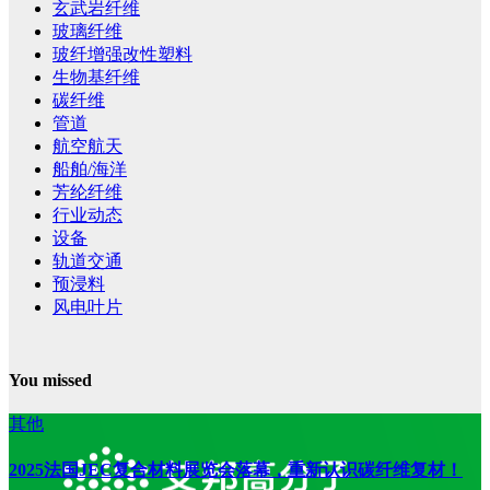
玄武岩纤维
玻璃纤维
玻纤增强改性塑料
生物基纤维
碳纤维
管道
航空航天
船舶/海洋
芳纶纤维
行业动态
设备
轨道交通
预浸料
风电叶片
You missed
其他
2025法国JEC复合材料展览会落幕，重新认识碳纤维复材！