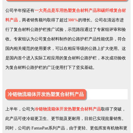
公司半年报还有
一大亮点是车用热塑复合材料产品和碳纤维复合材
料产品
，两者销售额均取得了超过
300%
的增长。公司在清远市进
行了复合材料公路护栏推广试验，示范路段通过了专家组评审和验
收。专家组认为公司复合材料制作的公路护栏产品性能优异，符合
国内相关规范的使用要求，可以在相应等级的公路上扩大使用。这
是国内首个进入实际工程应用的复合材料公路护栏，本次成功验收
为复合材料公路护栏的广泛使用打下了坚实基础。
冷链物流箱体开发热塑复合材料产品
上半年，公司为
冷链物流箱体开发热塑复合材料产品
取得了突破，
此产品可使冷箱更卫生、更节能及更耐用，目前已实现批量销售。
同时，公司的 FantasPan系列产品，由于更轻、更低挥发有机物和更