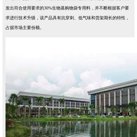
发出符合使用要求的30%生物基购物袋专用料，并不断根据客户要
求进行技术升级，该产品具有抗穿刺、低气味和货架期长的特性，
占据市场主要份额。