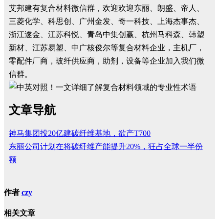
艾邦建有复合材料微信群，欢迎欢迎东丽、朗盛、帝人、
三菱化学、科思创、广州金发、奇一科技、上海杰事杰、
浙江遂金、江苏科悦、青岛中集创赢、杭州马科森、韩塑
新材、江苏易塑、中广核俊尔等复合材料企业，主机厂，
零配件厂商，玻纤供应商，助剂，设备等企业加入我们微
信群。
文章导航
神马集团投20亿建碳纤维基地，欲产T700
东丽公司计划在将碳纤维产能提升20%，狂占全球一半份
额
作者
czy
相关文章