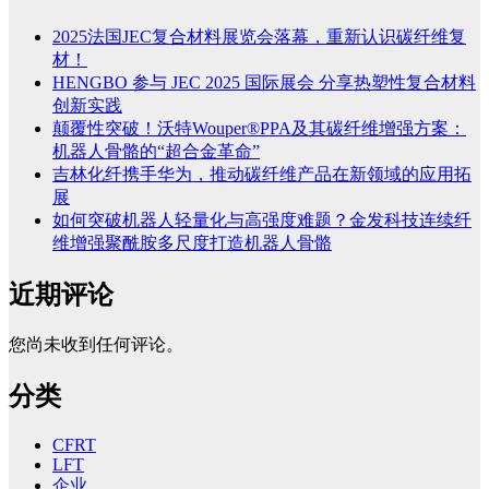
2025法国JEC复合材料展览会落幕，重新认识碳纤维复
材！
HENGBO 参与 JEC 2025 国际展会 分享热塑性复合材料
创新实践
颠覆性突破！沃特Wouper®PPA及其碳纤维增强方案：
机器人骨骼的“超合金革命”
吉林化纤携手华为，推动碳纤维产品在新领域的应用拓
展
如何突破机器人轻量化与高强度难题？金发科技连续纤
维增强聚酰胺多尺度打造机器人骨骼
近期评论
您尚未收到任何评论。
分类
CFRT
LFT
企业