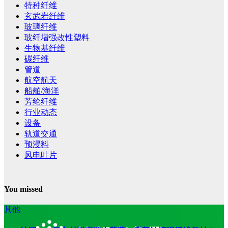
特种纤维
玄武岩纤维
玻璃纤维
玻纤增强改性塑料
生物基纤维
碳纤维
管道
航空航天
船舶/海洋
芳纶纤维
行业动态
设备
轨道交通
预浸料
风电叶片
You missed
其他