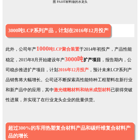
图 PA10T材料做的水龙头
3000吨LCP系列产品，计划在2016年12月投产
1000
此外，公司年产
吨LCP聚合装置
于2014年初投产，产品性能
3000吨
稳定，2015年8月开始建设年产
扩产项目
，报告期内，公
司稳步推进扩产项目，计划
2016年12月投产
，预计未来LCP系列产
品销售将大幅增长。
公司还不断探索高性能特种工程塑料在新行业
和新产品中的应用，其中
激光镭雕材料和纳米成型材料
已获得突破
性进展，并实现了在行业龙头企业的批量供货。
超过300%的车用热塑复合材料产品和碳纤维复合材料产
品的增长