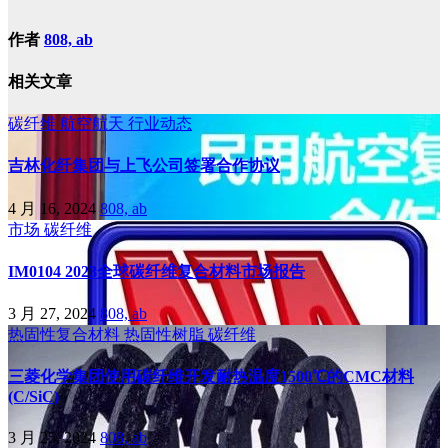
作者
808, ab
相关文章
碳纤维
航空航天
行业动态
吉林化纤集团与上飞公司签署合作协议
4 月 16, 2024
808, ab
市场
碳纤维
IM0104 2023全球碳纤维复合材料市场报告
3 月 27, 2024
808, ab
热固性复合材料
热固性树脂
碳纤维
三菱化学集团使用碳纤维开发耐热温度1500℃的CMC材料
(C/SiC)
3 月 25, 2024
808, ab