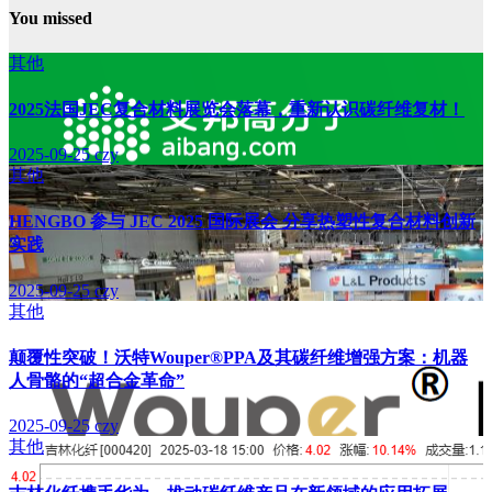
You missed
其他
2025法国JEC复合材料展览会落幕，重新认识碳纤维复材！
2025-09-25
czy
其他
HENGBO 参与 JEC 2025 国际展会 分享热塑性复合材料创新
实践
2025-09-25
czy
其他
颠覆性突破！沃特Wouper®PPA及其碳纤维增强方案：机器
人骨骼的“超合金革命”
2025-09-25
czy
其他