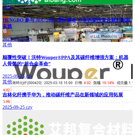
2025-09-25
czy
其他
HENGBO 参与 JEC 2025 国际展会 分享热塑性复合材料创新
实践
2025-09-25
czy
其他
颠覆性突破！沃特Wouper®PPA及其碳纤维增强方案：机器
人骨骼的“超合金革命”
2025-09-25
czy
其他
吉林化纤携手华为，推动碳纤维产品在新领域的应用拓展
2025-09-25
czy