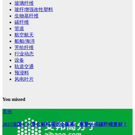
玻璃纤维
玻纤增强改性塑料
生物基纤维
碳纤维
管道
航空航天
船舶/海洋
芳纶纤维
行业动态
设备
轨道交通
预浸料
风电叶片
You missed
其他
2025法国JEC复合材料展览会落幕，重新认识碳纤维复材！