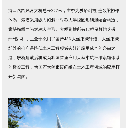
海口路跨风河大桥总长377米，主桥为独塔斜拉-连续梁协作
体系，索塔采用纵向倾斜非对称大半径圆形钢混结合构造，
索塔横桥向为对称人字形。大桥副拱所有12根吊杆均为碳
纤维吊杆，且全部采用了国产48K大丝束碳纤维。大丝束碳
纤维的推广是降低土木工程领域碳纤维应用成本的必由之
路，该桥建成后将成为我国首座应用大丝束碳纤维索锚体系
的桥梁工程，为国产大丝束碳纤维在土木工程领域的应用打
开新局面。