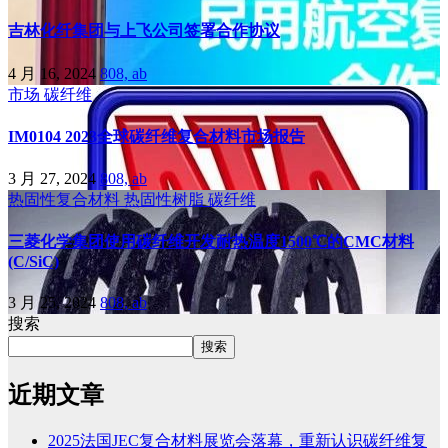
吉林化纤集团与上飞公司签署合作协议
4 月 16, 2024
808, ab
市场
碳纤维
IM0104 2023全球碳纤维复合材料市场报告
3 月 27, 2024
808, ab
热固性复合材料
热固性树脂
碳纤维
三菱化学集团使用碳纤维开发耐热温度1500℃的CMC材料
(C/SiC)
3 月 25, 2024
808, ab
搜索
搜索
近期文章
2025法国JEC复合材料展览会落幕，重新认识碳纤维复