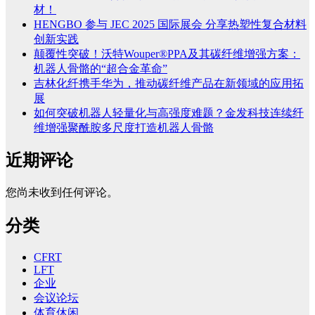
材！
HENGBO 参与 JEC 2025 国际展会 分享热塑性复合材料
创新实践
颠覆性突破！沃特Wouper®PPA及其碳纤维增强方案：
机器人骨骼的“超合金革命”
吉林化纤携手华为，推动碳纤维产品在新领域的应用拓
展
如何突破机器人轻量化与高强度难题？金发科技连续纤
维增强聚酰胺多尺度打造机器人骨骼
近期评论
您尚未收到任何评论。
分类
CFRT
LFT
企业
会议论坛
体育休闲