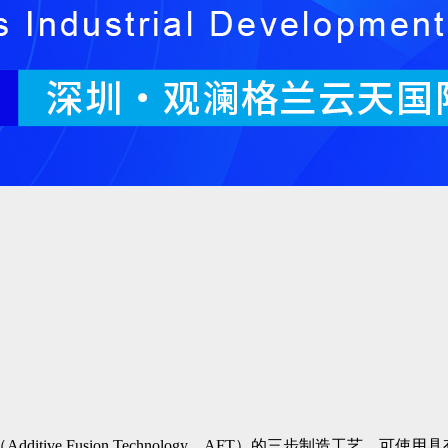
ditive Fusion Technology，AFT）的三步制造