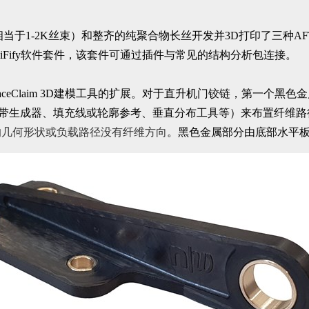
相当于1-2K丝束）和整齐的纯聚合物长丝开发并3D打印了三种
FiFify软件套件，该套件可通过插件与常见的结构分析包连接。
SpaceClaim 3D建模工具的扩展。对于直升机门铰链，第一个黑色
例如带生成器、填充线或轮廓参考、垂直分布工具等）来布置纤维路径，
的几何形状或负载路径没有纤维方向
。黑色金属部分由底部水平板的