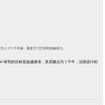
荷为 2.172 千牛顿，垂直于门打开时的轴承力。
FHNW 研究的目标是超越基准，其屈服点为 3 千牛，法国设计的