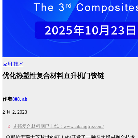
应用
技术
优化热塑性复合材料直升机门铰链
作者
808, ab
2 月 2, 2023
☆
艾邦复合材料网已上线：www.aibangfrp.com/
总部位于瑞士苏黎世的9T Labs开发了一种名为增材融合技术（Ad