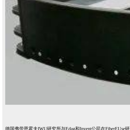
德国弗劳恩霍夫IWU研究所与Edag和Invent公司在Fi