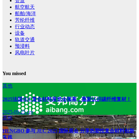
管道
航空航天
船舶/海洋
芳纶纤维
行业动态
设备
轨道交通
预浸料
风电叶片
You missed
其他
2025法国JEC复合材料展览会落幕，重新认识碳纤维复材！
2025-09-25
czy
其他
HENGBO 参与 JEC 2025 国际展会 分享热塑性复合材料创新
实践