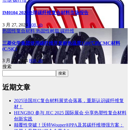
市场
碳纤维
IM0104 2023全球碳纤维复合材料市场报告
3 月 27, 2024
808, ab
热固性复合材料
热固性树脂
碳纤维
三菱化学集团使用碳纤维开发耐热温度1500℃的CMC材料
(C/SiC)
3 月 25, 2024
808, ab
搜索
搜索
近期文章
2025法国JEC复合材料展览会落幕，重新认识碳纤维复
材！
HENGBO 参与 JEC 2025 国际展会 分享热塑性复合材料
创新实践
颠覆性突破！沃特Wouper®PPA及其碳纤维增强方案：