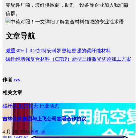
零配件厂商，玻纤供应商，助剂，设备等企业加入我们微
信群。
文章导航
减重30%丨ICF加持安科罗更轻更强的碳纤维材料
碳纤维增强复合材料（CFRP）新型三维激光切割加工方案
作者
czy
相关文章
碳纤维
航空航天
行业动态
吉林化纤集团与上飞公司签署合作协议
4 月 16, 2024
808, ab