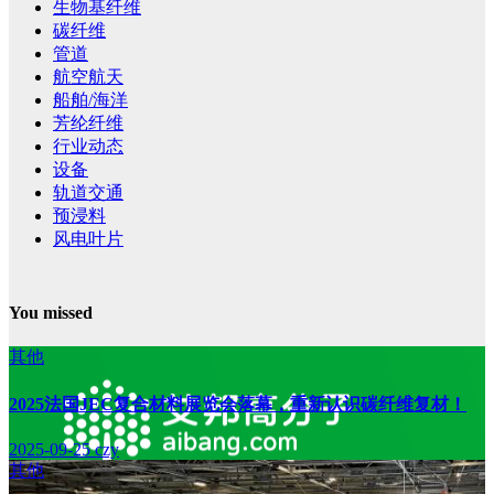
生物基纤维
碳纤维
管道
航空航天
船舶/海洋
芳纶纤维
行业动态
设备
轨道交通
预浸料
风电叶片
You missed
其他
2025法国JEC复合材料展览会落幕，重新认识碳纤维复材！
2025-09-25
czy
其他