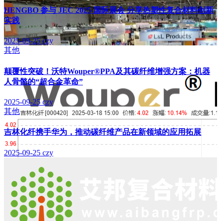
HENGBO 参与 JEC 2025 国际展会 分享热塑性复合材料创新
实践
2025-09-25
czy
其他
颠覆性突破！沃特Wouper®PPA及其碳纤维增强方案：机器
人骨骼的“超合金革命”
2025-09-25
czy
其他
吉林化纤携手华为，推动碳纤维产品在新领域的应用拓展
2025-09-25
czy