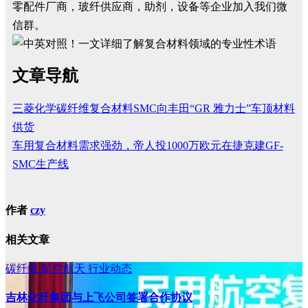
零配件厂商，玻纤供应商，助剂，设备等企业加入我们微
信群。
文章导航
三菱化学碳纤维复合材料SMC向丰田“GR 雅力士”车顶材料
供货
车用复合材料需求强劲，帝人投1000万欧元在捷克建GF-
SMC生产线
作者
czy
相关文章
碳纤维
航空航天
行业动态
吉林化纤集团与上飞公司签署合作协议