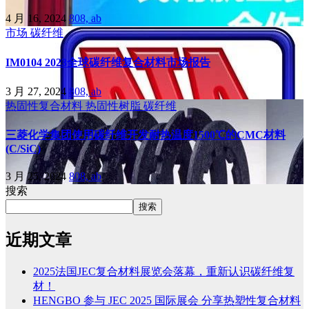
4 月 16, 2024
808, ab
市场
碳纤维
IM0104 2023全球碳纤维复合材料市场报告
3 月 27, 2024
808, ab
热固性复合材料
热固性树脂
碳纤维
三菱化学集团使用碳纤维开发耐热温度1500℃的CMC材料
(C/SiC)
3 月 25, 2024
808, ab
搜索
搜索
近期文章
2025法国JEC复合材料展览会落幕，重新认识碳纤维复
材！
HENGBO 参与 JEC 2025 国际展会 分享热塑性复合材料