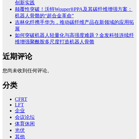
创新实践
颠覆性突破！沃特Wouper®PPA及其碳纤维增强方案：
机器人骨骼的“超合金革命”
吉林化纤携手华为，推动碳纤维产品在新领域的应用拓
展
如何突破机器人轻量化与高强度难题？金发科技连续纤
维增强聚酰胺多尺度打造机器人骨骼
近期评论
您尚未收到任何评论。
分类
CFRT
LFT
企业
会议论坛
体育休闲
光伏
其他