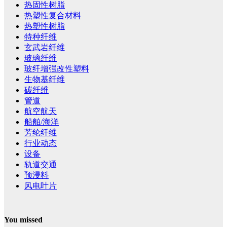
热固性树脂
热塑性复合材料
热塑性树脂
特种纤维
玄武岩纤维
玻璃纤维
玻纤增强改性塑料
生物基纤维
碳纤维
管道
航空航天
船舶/海洋
芳纶纤维
行业动态
设备
轨道交通
预浸料
风电叶片
You missed