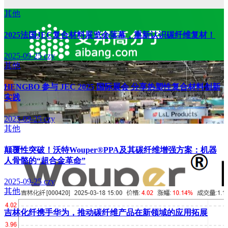
其他
2025法国JEC复合材料展览会落幕，重新认识碳纤维复材！
2025-09-25
czy
其他
HENGBO 参与 JEC 2025 国际展会 分享热塑性复合材料创新
实践
2025-09-25
czy
其他
颠覆性突破！沃特Wouper®PPA及其碳纤维增强方案：机器
人骨骼的“超合金革命”
2025-09-25
czy
其他
吉林化纤携手华为，推动碳纤维产品在新领域的应用拓展