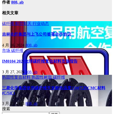
作者
808, ab
相关文章
碳纤维
航空航天
行业动态
吉林化纤集团与上飞公司签署合作协议
4 月 16, 2024
808, ab
市场
碳纤维
IM0104 2023全球碳纤维复合材料市场报告
3 月 27, 2024
808, ab
热固性复合材料
热固性树脂
碳纤维
三菱化学集团使用碳纤维开发耐热温度1500℃的CMC材料
(C/SiC)
3 月 25, 2024
808, ab
搜索