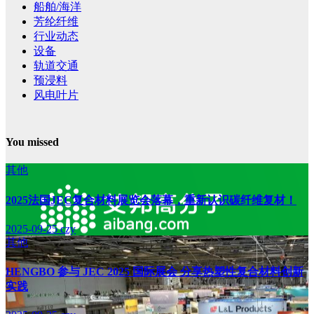
船舶/海洋
芳纶纤维
行业动态
设备
轨道交通
预浸料
风电叶片
You missed
其他
2025法国JEC复合材料展览会落幕，重新认识碳纤维复材！
2025-09-25
czy
其他
HENGBO 参与 JEC 2025 国际展会 分享热塑性复合材料创新
实践