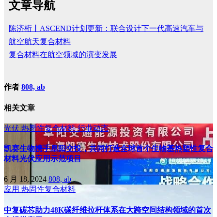
文章导航
陈济桁丨ASCEND计划更新：联合设计下一代高速汽车与
航空航天复合材料
复合材料在航空领域的演变发展
作者
808, ab
相关文章
光伏
热塑性复合材料
行业动态
凯赛生物携手阜阳交投，共同打造全球首个生物基热塑性复合
材料光伏应用示范项目
6 月 18, 2024
808, ab
应用
热固性复合材料
中复碳芯助力48K碳纤维拉杆体系在大跨空间结构领域的首次