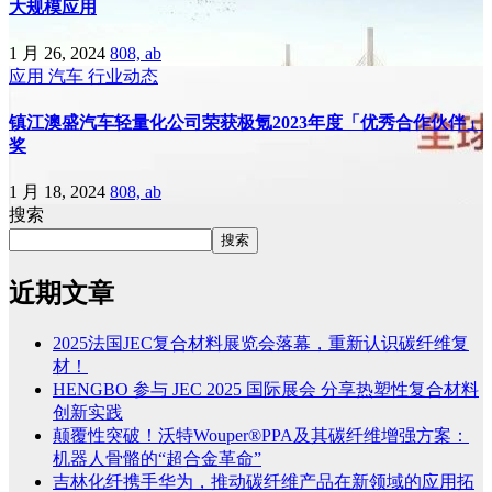
大规模应用
1 月 26, 2024
808, ab
应用
汽车
行业动态
镇江澳盛汽车轻量化公司荣获极氪2023年度「优秀合作伙伴」
奖
1 月 18, 2024
808, ab
搜索
搜索
近期文章
2025法国JEC复合材料展览会落幕，重新认识碳纤维复
材！
HENGBO 参与 JEC 2025 国际展会 分享热塑性复合材料
创新实践
颠覆性突破！沃特Wouper®PPA及其碳纤维增强方案：
机器人骨骼的“超合金革命”
吉林化纤携手华为，推动碳纤维产品在新领域的应用拓