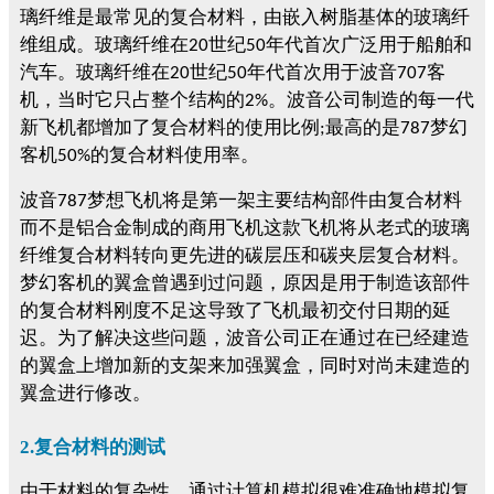
璃纤维是最常见的复合材料，由嵌入树脂基体的玻璃纤
维组成。玻璃纤维在
世纪
年代首次广泛用于船舶和
20
50
汽车。玻璃纤维在
世纪
年代首次用于波音
客
20
50
707
机，当时它只占整个结构的
。波音公司制造的每一代
2%
新飞机都增加了复合材料的使用比例
最高的是
梦幻
;
787
客机
的复合材料使用率。
50%
波音
梦想飞机将是第一架主要结构部件由复合材料
787
而不是铝合金制成的商用飞机这款飞机将从老式的玻璃
纤维复合材料转向更先进的碳层压和碳夹层复合材料。
梦幻客机的翼盒曾遇到过问题，原因是用于制造该部件
的复合材料刚度不足这导致了飞机最初交付日期的延
迟。为了解决这些问题，波音公司正在通过在已经建造
的翼盒上增加新的支架来加强翼盒，同时对尚未建造的
翼盒进行修改。
2.复合材料的测试
由于材料的复杂性，通过计算机模拟很难准确地模拟复