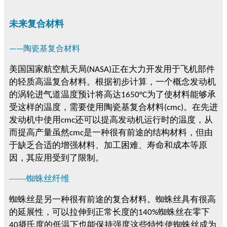
未来复合材料
——陶瓷基复合材料
美国国家航空航天局
正在大力开发用于飞机部件
(NASA)
的轻质高温复合材料。根据初步计算，一个概念发动机
的涡轮进气道温度预计将高达
为了使材料能够承
1650°C
受这样的温度，需要使用陶瓷基复合材料
。在先进
(cmc)
发动机中使用
还可以提高发动机运行时的温度，从
cmc
而提高产量虽然
是一种很有前途的结构材料，但由
cmc
于缺乏合适的增强材料、加工困难、寿命和成本等原
因，其应用受到了限制。
——
蜘蛛丝纤维
蜘蛛丝是另一种很有前途的复合材料。蜘蛛丝具有很高
的延展性，可以拉伸到正常长度的
蜘蛛丝在零下
140%
摄氏度的低温下也能保持强度这些特性使蜘蛛丝成为
40