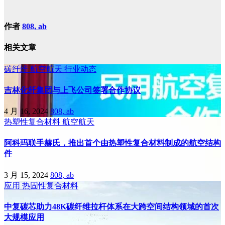
作者
808, ab
相关文章
碳纤维
航空航天
行业动态
吉林化纤集团与上飞公司签署合作协议
4 月 16, 2024
808, ab
热塑性复合材料
航空航天
阿科玛联手赫氏，推出首个由热塑性复合材料制成的航空结构
件
3 月 15, 2024
808, ab
应用
热固性复合材料
中复碳芯助力48K碳纤维拉杆体系在大跨空间结构领域的首次
大规模应用