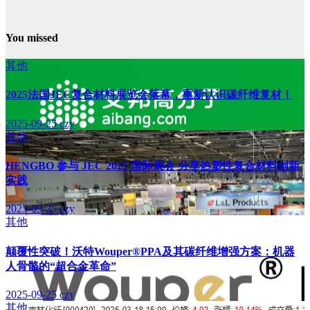
You missed
其他
2025法国JEC复合材料展览会落幕，重新认识碳纤维复材！
2025-09-25
czy
其他
HENGBO 参与 JEC 2025 国际展会 分享热塑性复合材料创新
实践
2025-09-25
czy
其他
颠覆性突破！沃特Wouper®PPA及其碳纤维增强方案：机器
人骨骼的“超合金革命”
2025-09-25
czy
其他