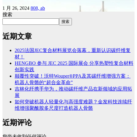
1 月 26, 2024
808, ab
搜索
搜索
近期文章
2025法国JEC复合材料展览会落幕，重新认识碳纤维复
材！
HENGBO 参与 JEC 2025 国际展会 分享热塑性复合材料
创新实践
颠覆性突破！沃特Wouper®PPA及其碳纤维增强方案：
机器人骨骼的“超合金革命”
吉林化纤携手华为，推动碳纤维产品在新领域的应用拓
展
如何突破机器人轻量化与高强度难题？金发科技连续纤
维增强聚酰胺多尺度打造机器人骨骼
近期评论
您尚未收到任何评论。